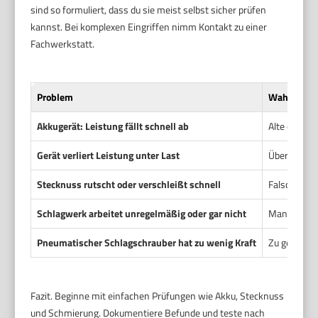
sind so formuliert, dass du sie meist selbst sicher prüfen
kannst. Bei komplexen Eingriffen nimm Kontakt zu einer
Fachwerkstatt.
Problem
Wahrschein
Akkugerät: Leistung fällt schnell ab
Alte oder b
Gerät verliert Leistung unter Last
Überhitzung
Stecknuss rutscht oder verschleißt schnell
Falsche oder
Schlagwerk arbeitet unregelmäßig oder gar nicht
Mangelnde S
Pneumatischer Schlagschrauber hat zu wenig Kraft
Zu geringer
Fazit. Beginne mit einfachen Prüfungen wie Akku, Stecknuss
und Schmierung. Dokumentiere Befunde und teste nach