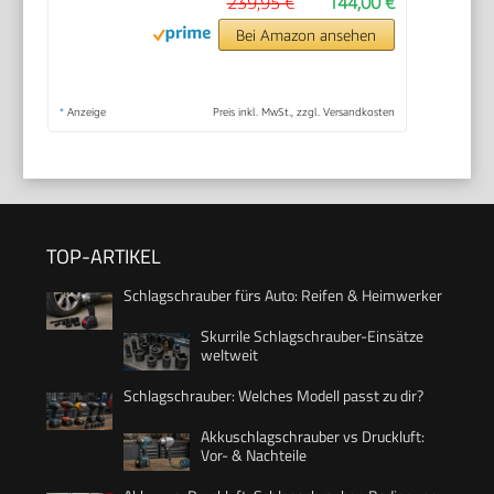
239,95 €
144,00 €
Bei Amazon ansehen
*
Anzeige
Preis inkl. MwSt., zzgl. Versandkosten
TOP-ARTIKEL
Schlagschrauber fürs Auto: Reifen & Heimwerker
Skurrile Schlagschrauber-Einsätze
weltweit
Schlagschrauber: Welches Modell passt zu dir?
Akkuschlagschrauber vs Druckluft:
Vor- & Nachteile