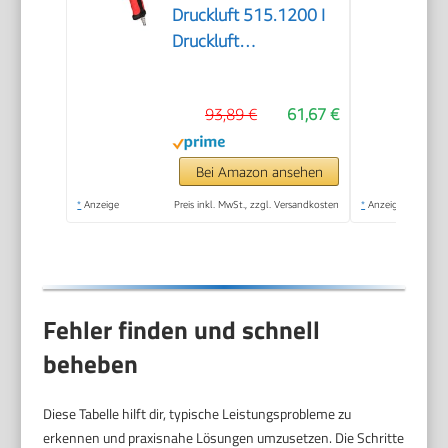
Druckluft 515.1200 I
Druckluft
Schlagschrauber mit
praktischem
93,89 €
61,67 €
Umschalthebel L/R I
Hochleistungs-
Doppel-Hammer-
Bei Amazon ansehen
Schlagwerk
*
Anzeige
Preis inkl. MwSt., zzgl. Versandkosten
*
Anzeige
Fehler finden und schnell
beheben
Diese Tabelle hilft dir, typische Leistungsprobleme zu
erkennen und praxisnahe Lösungen umzusetzen. Die Schritte