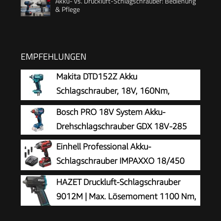
Akku- vs. Druckluft-Schlagschrauber: Bedienung
& Pflege
EMPFEHLUNGEN
Makita DTD152Z Akku
Schlagschrauber, 18V, 160Nm,
Batteriebetrieben, Standard, Blau
Bosch PRO 18V System Akku-
Drehschlagschrauber GDX 18V-285
Einhell Professional Akku-
Schlagschrauber IMPAXXO 18/450
(1x4,0Ah)
HAZET Druckluft-Schlagschrauber
9012M | Max. Lösemoment 1100 Nm,
Vierkant 12,5 mm (1/2 Zoll) |