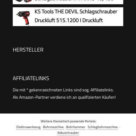
(1x4,0Ah)
KS Tools THE DEVIL Schlagschrauber
Druckluft 515.1200 I Druckluft
Schlagschrauber mit praktischem
Umschalthebel L/R I Hochleistungs-Doppel-
Hammer-Schlagwerk
HERSTELLER
AFFILIATELINKS
Die mit * gekennzeichneten Links sind sog. Affiliatelinks.
Als Amazon-Partner verdiene ich an qualifizierten Käufen!
Weitere thematisch passende Portale:
Elektrowerkzeug
·
Bohrmaschine
·
Bohrhammer
·
Schlagbohrmaschine
·
Akkuschrauber