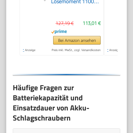
Lösemoment 1100
Nm, Vierkant 12,5
mm (1/2 Zoll) |
127,19 €
113,01 €
vibrationsarm -
Werkzeug zum
Anziehen und Lösen
Bei Amazon ansehen
von Schrauben
*
Anzeige
Preis inkl. MwSt., zzgl. Versandkosten
*
Anzeige
Häufige Fragen zur
Batteriekapazität und
Einsatzdauer von Akku-
Schlagschraubern