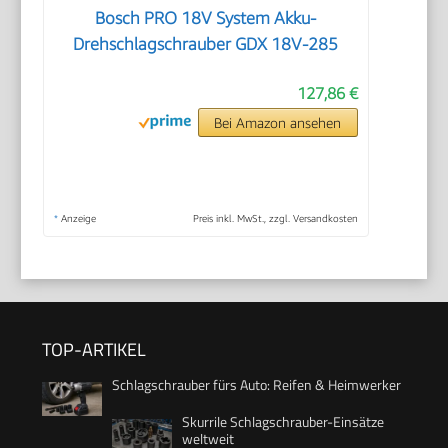
Bosch PRO 18V System Akku-
Drehschlagschrauber GDX 18V-285
127,86 €
Bei Amazon ansehen
*
Anzeige
Preis inkl. MwSt., zzgl. Versandkosten
TOP-ARTIKEL
Schlagschrauber fürs Auto: Reifen & Heimwerker
Skurrile Schlagschrauber-Einsätze
weltweit