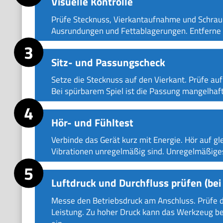
Visuelle Kontrolle
Prüfe Stecknuss, Vierkantaufnahme und Schrau
Ausrundungen und Fettablagerungen. Entferne S
Sitz- und Passungscheck
Setze die Stecknuss auf den Vierkant. Prüfe auf
Bei spürbarem Spiel ist die Passung mangelhaf
Hör- und Fühltest
Verbinde das Gerät kurz mit Energie. Hör auf g
Vibrationen unregelmäßig sind. Unregelmäßiges
Luftdruck und Durchfluss prüfen (bei
Messe den Betriebsdruck am Anschluss. Prüfe de
Leistung. Zu hoher Druck kann das Werkzeug be