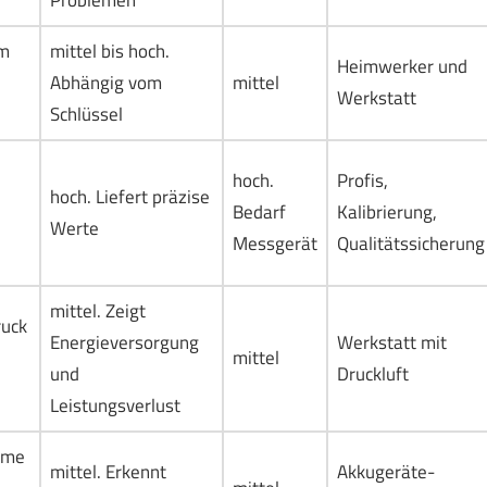
Problemen
em
mittel bis hoch.
Heimwerker und
Abhängig vom
mittel
Werkstatt
Schlüssel
hoch.
Profis,
hoch. Liefert präzise
Bedarf
Kalibrierung,
Werte
Messgerät
Qualitätssicherung
mittel. Zeigt
ruck
Energieversorgung
Werkstatt mit
mittel
und
Druckluft
Leistungsverlust
hme
mittel. Erkennt
Akkugeräte-