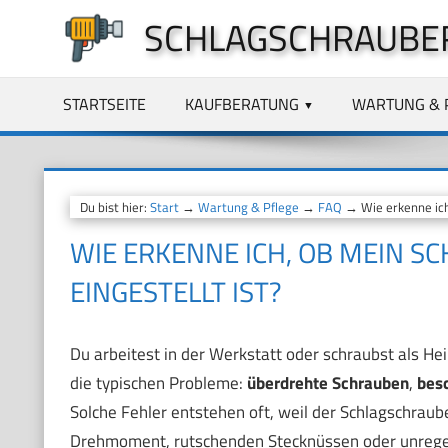
Zum
SCHLAGSCHRAUBE
Inhalt
springen
STARTSEITE
KAUFBERATUNG
WARTUNG & 
Du bist hier:
Start
→
Wartung & Pflege
→
FAQ
→ Wie erkenne ich,
WIE ERKENNE ICH, OB MEIN S
EINGESTELLT IST?
Du arbeitest in der Werkstatt oder schraubst als 
die typischen Probleme:
überdrehte Schrauben
,
bes
Solche Fehler entstehen oft, weil der Schlagschraube
Drehmoment, rutschenden Stecknüssen oder unrege