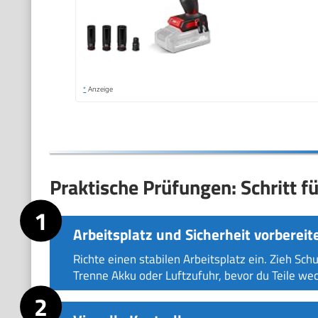
*
Anzeige
Praktische Prüfungen: Schritt fü
Arbeitsplatz und Sicherheit vorbereit
Richte einen stabilen Arbeitsplatz ein. Zieh Sch
Trenne Akku oder Luftzufuhr, bevor du Teile wec