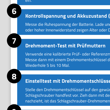
ein.
Kontrollspannung und Akkuzustand (
Messe die Ruhespannung der Batterie. Lade und
oder hoher Innenwiderstand zeigen Alter oder De
Drehmoment-Test mit Prüfmuttern
Verwende eine kalibrierte Prüf- oder Referenzm
Messe dann mit einem Drehmomentschlüssel das
Wiederhole 5 bis 10 Mal.
Einstelltest mit Drehmomentschlüss
Stelle den Drehmomentschlüssel auf den gewün
Schlagschrauber handfest vor. Zieh dann mit de
nachzieht, ist das Schlagschrauber-Drehmoment