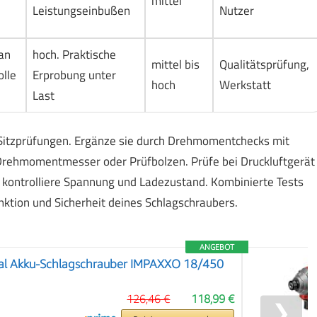
mittel
Leistungseinbußen
Nutzer
an
hoch. Praktische
mittel bis
Qualitätsprüfung,
olle
Erprobung unter
hoch
Werkstatt
Last
Sitzprüfungen. Ergänze sie durch Drehmomentchecks mit
-Drehmomentmesser oder Prüfbolzen. Prüfe bei Druckluftgerät
 kontrolliere Spannung und Ladezustand. Kombinierte Tests
unktion und Sicherheit deines Schlagschraubers.
ANGEBOT
onal Akku-Schlagschrauber IMPAXXO 18/450
126,46 €
118,99 €
❯