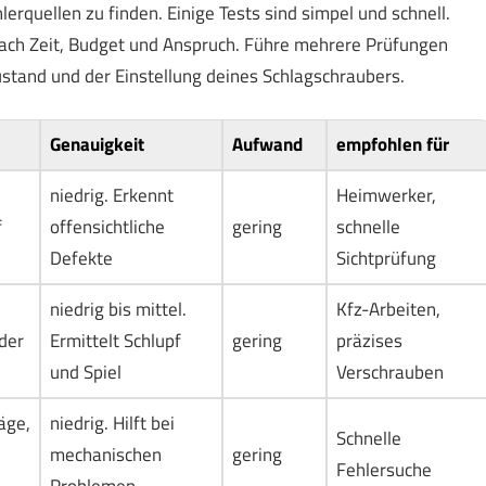
erquellen zu finden. Einige Tests sind simpel und schnell.
ach Zeit, Budget und Anspruch. Führe mehrere Prüfungen
ustand und der Einstellung deines Schlagschraubers.
Genauigkeit
Aufwand
empfohlen für
niedrig. Erkennt
Heimwerker,
f
offensichtliche
gering
schnelle
Defekte
Sichtprüfung
niedrig bis mittel.
Kfz-Arbeiten,
der
Ermittelt Schlupf
gering
präzises
und Spiel
Verschrauben
äge,
niedrig. Hilft bei
Schnelle
mechanischen
gering
Fehlersuche