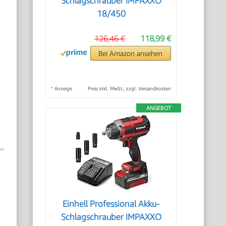
Schlagschrauber IMPAXXO
18/450
126,46 €
118,99 €
Bei Amazon ansehen
*
Anzeige
Preis inkl. MwSt., zzgl. Versandkosten
ANGEBOT
Einhell Professional Akku-
Schlagschrauber IMPAXXO