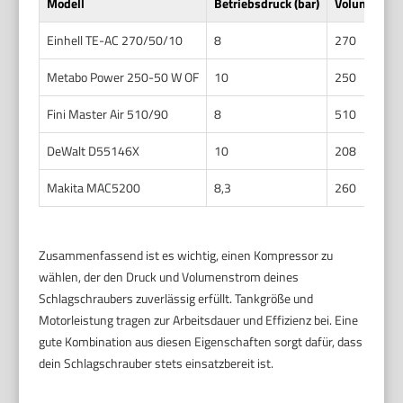
Modell
Betriebsdruck (bar)
Volumenstro
Einhell TE-AC 270/50/10
8
270
Metabo Power 250-50 W OF
10
250
Fini Master Air 510/90
8
510
DeWalt D55146X
10
208
Makita MAC5200
8,3
260
Zusammenfassend ist es wichtig, einen Kompressor zu
wählen, der den Druck und Volumenstrom deines
Schlagschraubers zuverlässig erfüllt. Tankgröße und
Motorleistung tragen zur Arbeitsdauer und Effizienz bei. Eine
gute Kombination aus diesen Eigenschaften sorgt dafür, dass
dein Schlagschrauber stets einsatzbereit ist.