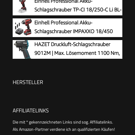
Einhell Professional Akku-
Schlagschrauber TP-CI 18/250-C Li BL-
Solo
Einhell Professional Akku-
Schlagschrauber IMPAXXO 18/450
(1x4,0Ah)
HAZET Druckluft-Schlagschrauber
9012M | Max. Lösemoment 1100 Nm,
Vierkant 12,5 mm (1/2 Zoll) |
vibrationsarm - Werkzeug zum Anziehen und
Lösen von Schrauben
HERSTELLER
AFFILIATELINKS
Die mit * gekennzeichneten Links sind sog. Affiliatelinks.
Als Amazon-Partner verdiene ich an qualifizierten Käufen!