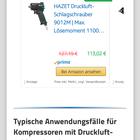
HAZET Druckluft-
Schlagschrauber
9012M | Max.
Lösemoment 1100
Nm, Vierkant 12,5
mm (1/2 Zoll) |
127,19 €
113,02 €
vibrationsarm -
Werkzeug zum
Anziehen und Lösen
Bei Amazon ansehen
von Schrauben
*
Anzeige
Preis inkl. MwSt., zzgl. Versandkosten
*
Anzeige
Typische Anwendungsfälle für
Kompressoren mit Druckluft-