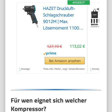
ANGEBOT
HAZET Druckluft-
Schlagschrauber
9012M | Max.
Lösemoment 1100
Nm, Vierkant 12,5
mm (1/2 Zoll) |
127,19 €
113,02 €
vibrationsarm -
Werkzeug zum
Anziehen und Lösen
Bei Amazon ansehen
von Schrauben
*
Anzeige
Preis inkl. MwSt., zzgl. Versandkosten
*
Anzeige
Für wen eignet sich welcher
Kompressor?