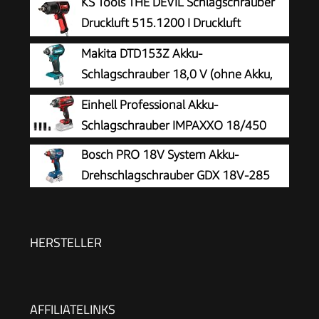
KS Tools THE DEVIL Schlagschrauber
Druckluft 515.1200 I Druckluft
Schlagschrauber mit praktischem
Makita DTD153Z Akku-
Umschalthebel L/R I Hochleistungs-Doppel-
Schlagschrauber 18,0 V (ohne Akku,
Hammer-Schlagwerk
ohne Ladegerät)
Einhell Professional Akku-
Schlagschrauber IMPAXXO 18/450
Bosch PRO 18V System Akku-
Drehschlagschrauber GDX 18V-285
HERSTELLER
AFFILIATELINKS