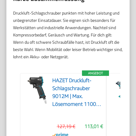
Druckluft-Schlagschrauber punkten mit hoher Leistung und
unbegrenzter Einsatzdauer. Sie eignen sich besonders für
Werkstätten und industrielle Anwendungen. Nachteil sind
Kompressorbedarf, Geräusch und Wartung. Für dich gilt:
Wenn du oft schwere Schraubfälle hast, ist Druckluft oft die
beste Wahl. Wenn Mobilität oder leiser Betrieb wichtiger sind,
lohnt ein Akku- oder Netzgerät.
ANGEBOT
HAZET Druckluft-
Schlagschrauber
9012M | Max.
Lösemoment 1100
Nm, Vierkant 12,5
mm (1/2 Zoll) |
127,19 €
113,01 €
vibrationsarm -
Werkzeug zum