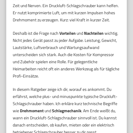
Zeit und Nerven. Ein Druckluft-Schlagschrauber kann helfen.
Er nutzt komprimierte Luft, um mit kurzen Impulsen hohes
Drehmoment zu erzeugen. Kurz: viel Kraft in kurzer Zeit.
Deshalb ist die Frage nach
Vorteilen
und
Nachteilen
wichtig.
Nicht jedes Gerät passt zu jeder Aufgabe. Leistung, Gewicht,
Lautstärke, Luftverbrauch und Wartungsaufwand
unterscheiden sich stark. Auch die Kosten für Kompressor
und Zubehör spielen eine Rolle. Für gelegentliche
Heimarbeiten reicht oft ein anderes Werkzeug als für tägliche
Profi-Einsätze.
In diesem Ratgeber zeige ich dir, worauf es ankommt. Du
erfährst, welche plus- und minuspunkte typische Druckluft-
Schlagschrauber haben. Ich erkläre kurz technische Begriffe
wie
Drehmoment
und
Schlagmechanik
. Am Ende weißt du,
wann ein Druckluft-Schlagschrauber sinnvoll ist. Du kannst
danach entscheiden, ob kaufen, mieten oder ein elektrisch
betriebener Schlagschrauber besser zu dir passt.