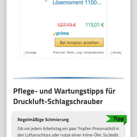
Lösemoment 1100
Nm, Vierkant 12,5
mm (1/2 Zoll) |
127,19 €
113,01 €
vibrationsarm -
Werkzeug zum
Anziehen und Lösen
Bei Amazon ansehen
von Schrauben
*
Anzeige
Preis inkl. MwSt., zzgl. Versandkosten
*
Anzeige
Pflege- und Wartungstipps für
Druckluft-Schlagschrauber
Regelmäßige Schmierung
Gib vor jedem Arbeitstag ein paar Tropfen Pneumatiköl in
den Luftanschluss oder nutze einen Inline-Öler. So bleibt