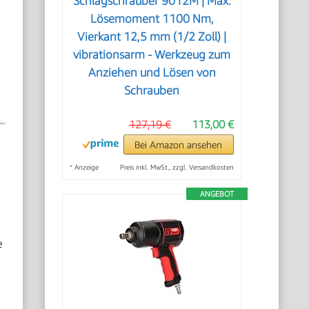
Schlagschrauber 9012M | Max.
Lösemoment 1100 Nm,
Vierkant 12,5 mm (1/2 Zoll) |
vibrationsarm - Werkzeug zum
Anziehen und Lösen von
Schrauben
127,19 €
113,00 €
Bei Amazon ansehen
*
Anzeige
Preis inkl. MwSt., zzgl. Versandkosten
ANGEBOT
e