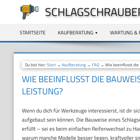
Zum
SCHLAGSCHRAUBE
Inhalt
springen
STARTSEITE
KAUFBERATUNG
WARTUNG & 
Du bist hier:
Start
→
Kaufberatung
→
FAQ
→ Wie beeinflusst die
WIE BEEINFLUSST DIE BAUWEI
LEISTUNG?
Wenn du dich für Werkzeuge interessierst, ist dir si
aufgebaut sein können. Die Bauweise eines Schlagsc
erfüllt – sei es beim einfachen Reifenwechsel zu Haus
warum manche Modelle besser liegen, kraftvoller sin