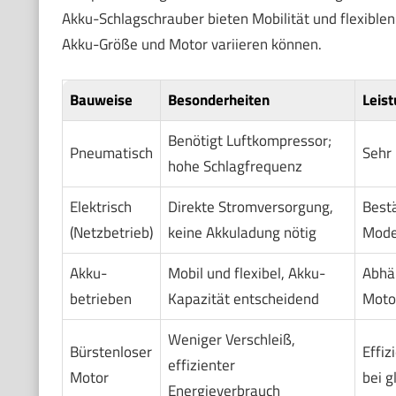
Akku-Schlagschrauber bieten Mobilität und flexible
Akku-Größe und Motor variieren können.
Bauweise
Besonderheiten
Leis
Benötigt Luftkompressor;
Pneumatisch
Sehr 
hohe Schlagfrequenz
Elektrisch
Direkte Stromversorgung,
Bestä
(Netzbetrieb)
keine Akkuladung nötig
Model
Akku-
Mobil und flexibel, Akku-
Abhä
betrieben
Kapazität entscheidend
Moto
Weniger Verschleiß,
Bürstenloser
Effiz
effizienter
Motor
bei g
Energieverbrauch