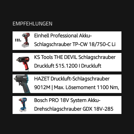
EMPFEHLUNGEN
Einhell Professional Akku-
Schlagschrauber TP-CW 18/750-C Li
BL-Solo
KS Tools THE DEVIL Schlagschrauber
Druckluft 515.1200 I Druckluft
Schlagschrauber mit praktischem
HAZET Druckluft-Schlagschrauber
Umschalthebel L/R I Hochleistungs-Doppel-
9012M | Max. Lösemoment 1100 Nm,
Hammer-Schlagwerk
Vierkant 12,5 mm (1/2 Zoll) |
Bosch PRO 18V System Akku-
vibrationsarm - Werkzeug zum Anziehen und
Drehschlagschrauber GDX 18V-285
Lösen von Schrauben