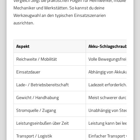
Vergleich zeigt die praktischen Folgen für Heimwerker, mobile
Mechaniker und Werkstätten. So kannst du deine
Werkzeugwahl an den typischen Einsatzszenarien
ausrichten.
Aspekt
Akku-Schlagschrauber
Reichweite / Mobilität
Volle Bewegungsfreiheit am 
Einsatzdauer
Abhängig von Akkukapazität.
Lade- / Betriebsbereitschaft
Ladezeit erforderlich. Du b
Gewicht / Handhabung
Meist schwerer durch Akku. 
Stromquelle / Zugang
Unabhängig von Steckdose.
Leistungseinbußen über Zeit
Leistung kann bei leerem Ak
Transport / Logistik
Einfacher Transport von Sta