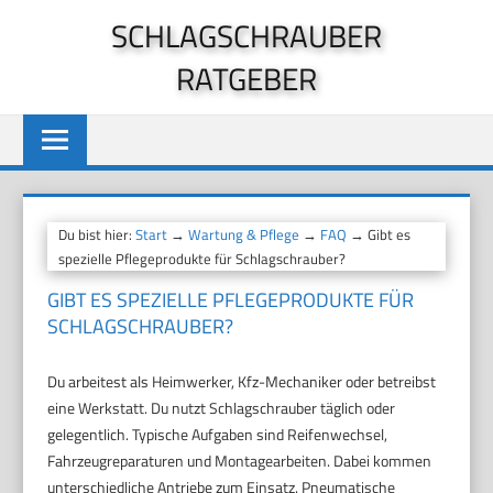
Zum
SCHLAGSCHRAUBER
Inhalt
RATGEBER
springen
Du bist hier:
Start
→
Wartung & Pflege
→
FAQ
→ Gibt es
spezielle Pflegeprodukte für Schlagschrauber?
GIBT ES SPEZIELLE PFLEGEPRODUKTE FÜR
SCHLAGSCHRAUBER?
Du arbeitest als Heimwerker, Kfz-Mechaniker oder betreibst
eine Werkstatt. Du nutzt Schlagschrauber täglich oder
gelegentlich. Typische Aufgaben sind Reifenwechsel,
Fahrzeugreparaturen und Montagearbeiten. Dabei kommen
unterschiedliche Antriebe zum Einsatz. Pneumatische