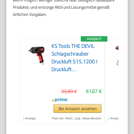
Produkte, und entsorge Altöl und Lösungsmittel gemäß
örtlichen Vorgaben.
ANGEBOT
KS Tools THE DEVIL
Schlagschrauber
Druckluft 515.1200 I
Druckluft
Schlagschrauber mit
praktischem
93,89 €
61,67 €
Umschalthebel L/R I
Hochleistungs-
Doppel-Hammer-
Bei Amazon ansehen
Schlagwerk
*
Anzeige
Preis inkl. MwSt., zzgl. Versandkosten
*
Anzeige