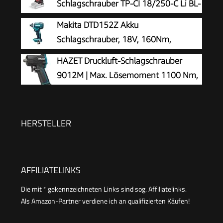
Schlagschrauber TP-CI 18/250-C Li BL-
Solo
Makita DTD152Z Akku
Schlagschrauber, 18V, 160Nm,
Batteriebetrieben, Standard, Blau
HAZET Druckluft-Schlagschrauber
9012M | Max. Lösemoment 1100 Nm,
Vierkant 12,5 mm (1/2 Zoll) |
vibrationsarm - Werkzeug zum Anziehen und
Lösen von Schrauben
HERSTELLER
AFFILIATELINKS
Die mit * gekennzeichneten Links sind sog. Affiliatelinks.
Als Amazon-Partner verdiene ich an qualifizierten Käufen!