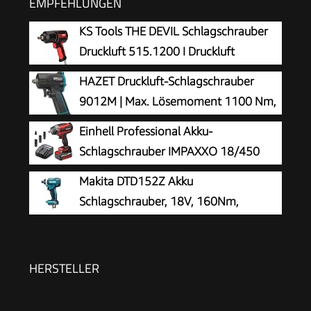
EMPFEHLUNGEN
KS Tools THE DEVIL Schlagschrauber
Druckluft 515.1200 I Druckluft
Schlagschrauber mit praktischem
HAZET Druckluft-Schlagschrauber
Umschalthebel L/R I Hochleistungs-Doppel-
9012M | Max. Lösemoment 1100 Nm,
Hammer-Schlagwerk
Vierkant 12,5 mm (1/2 Zoll) |
Einhell Professional Akku-
vibrationsarm - Werkzeug zum Anziehen und
Schlagschrauber IMPAXXO 18/450
Lösen von Schrauben
(1x4,0Ah)
Makita DTD152Z Akku
Schlagschrauber, 18V, 160Nm,
Batteriebetrieben, Standard, Blau
HERSTELLER