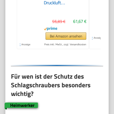
Druckluft
Schlagschrauber mit
praktischem
93,89 €
61,67 €
Umschalthebel L/R I
Hochleistungs-
Doppel-Hammer-
Bei Amazon ansehen
*
Anzeige
Schlagwerk
*
Anzeige
Preis inkl. MwSt., zzgl. Versandkosten
Für wen ist der Schutz des
Schlagschraubers besonders
wichtig?
Heimwerker