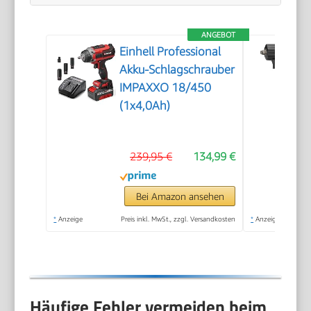
ANGEBOT
Einhell Professional
Akku-Schlagschrauber
IMPAXXO 18/450
(1x4,0Ah)
239,95 €
134,99 €
Bei Amazon ansehen
*
Anzeige
Preis inkl. MwSt., zzgl. Versandkosten
*
Anzeige
Häufige Fehler vermeiden beim