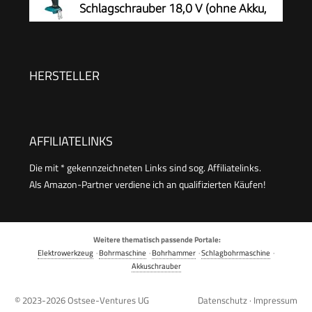
Schlagschrauber 18,0 V (ohne Akku,
ohne Ladegerät)
HERSTELLER
AFFILIATELINKS
Die mit * gekennzeichneten Links sind sog. Affiliatelinks.
Als Amazon-Partner verdiene ich an qualifizierten Käufen!
Weitere thematisch passende Portale:
Elektrowerkzeug
·
Bohrmaschine
·
Bohrhammer
·
Schlagbohrmaschine
·
Akkuschrauber
© 2023-2026
Ostsee-Ventures UG
Datenschutz
·
Impressum