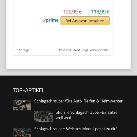
125,99 €
118,99 €
Bei Amazon ansehen
*
Anzeige
Preis inkl. MwSt., zzgl. Versandkosten
TOP-ARTIKEL
Schlagschrauber fürs Auto: Reifen & Heimwerker
Skurrile Schlagschrauber-Einsätze
weltweit
Schlagschrauber: Welches Modell passt zu dir?