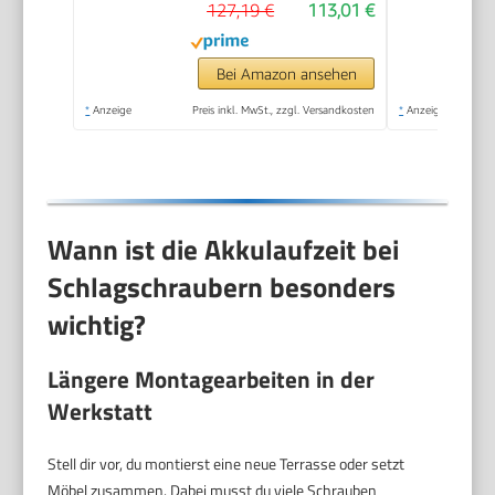
127,19 €
113,01 €
vibrationsarm -
Werkzeug zum
Anziehen und Lösen
Bei Amazon ansehen
von Schrauben
*
Anzeige
Preis inkl. MwSt., zzgl. Versandkosten
*
Anzeige
Wann ist die Akkulaufzeit bei
Schlagschraubern besonders
wichtig?
Längere Montagearbeiten in der
Werkstatt
Stell dir vor, du montierst eine neue Terrasse oder setzt
Möbel zusammen. Dabei musst du viele Schrauben