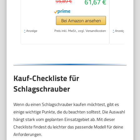
93,89 €
61,67 €
Umschalthebel L/R I
Hochleistungs-
Doppel-Hammer-
Bei Amazon ansehen
Schlagwerk
*
Anzeige
Preis inkl. MwSt., zzgl. Versandkosten
*
Anzeige
Kauf-Checkliste für
Schlagschrauber
Wenn du einen Schlagschrauber kaufen möchtest, gibt es
einige wichtige Punkte, die du beachten solltest. Die Auswahl
hängt stark vom geplanten Einsatzgebiet ab. Mit dieser
Checkliste findest du leichter das passende Modell für deine
Anforderungen.