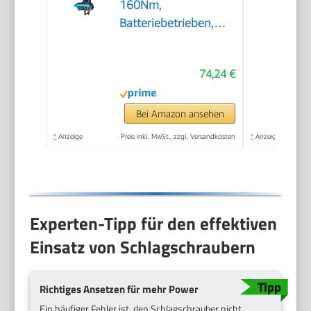
160Nm,
Batteriebetrieben,
Standard, Blau
74,24 €
Bei Amazon ansehen
*
Anzeige
Preis inkl. MwSt., zzgl. Versandkosten
*
Anzeige
Experten-Tipp für den effektiven
Einsatz von Schlagschraubern
Richtiges Ansetzen für mehr Power
Ein häufiger Fehler ist, den Schlagschrauber nicht