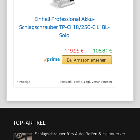
Einhell Professional Akku-
Schlagschrauber TP-CI 18/250-C Li BL-
Solo
119,95 €
106,81 €
Bei Amazon ansehen
*
Anzeige
Preis inkl. MwSt., zzgl. Versandkosten
TOP-ARTIKEL
Schlagschrauber fürs Auto: Reifen & Heimwerker