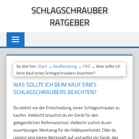
Zum
SCHLAGSCHRAUBER
Inhalt
RATGEBER
springen
Du bist hier:
Start
→
Kaufberatung
→
FAQ
→ Was sollte ich
beim Kauf eines Schlagschraubers beachten?
WAS SOLLTE ICH BEIM KAUF EINES
SCHLAGSCHRAUBERS BEACHTEN?
Du stehst vor der Entscheidung, einen Schlagschrauber zu
kaufen. Vielleicht brauchst du ein Gerät für den
gelegentlichen Reifenwechsel. Vielleicht suchst du ein
zuverlässiges Werkzeug für die Hobbywerkstatt. Oder du
rüstest eine kleine Werkstatt auf und willst ein Gerät, das