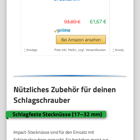
Schlagschrauber mit
praktischem
93,89 €
61,67 €
Umschalthebel L/R I
Hochleistungs-
Doppel-Hammer-
Bei Amazon ansehen
Schlagwerk
*
Anzeige
Preis inkl. MwSt., zzgl. Versandkosten
*
Anzeige
Nützliches Zubehör für deinen
Schlagschrauber
Schlagfeste Stecknüsse (17–32 mm)
Impact-Stecknüsse sind für den Einsatz mit
Schlagschraubern gemacht. Sie bestehen meist aus