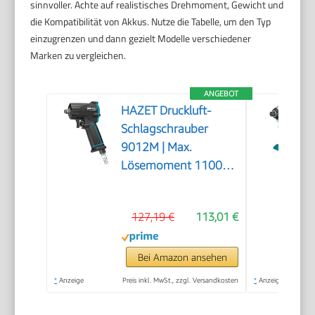
sinnvoller. Achte auf realistisches Drehmoment, Gewicht und
die Kompatibilität von Akkus. Nutze die Tabelle, um den Typ
einzugrenzen und dann gezielt Modelle verschiedener
Marken zu vergleichen.
ANGEBOT
HAZET Druckluft-
Schlagschrauber
9012M | Max.
Lösemoment 1100
Nm, Vierkant 12,5
mm (1/2 Zoll) |
127,19 €
113,01 €
vibrationsarm -
Werkzeug zum
Anziehen und Lösen
Bei Amazon ansehen
von Schrauben
*
Anzeige
Preis inkl. MwSt., zzgl. Versandkosten
*
Anzeige