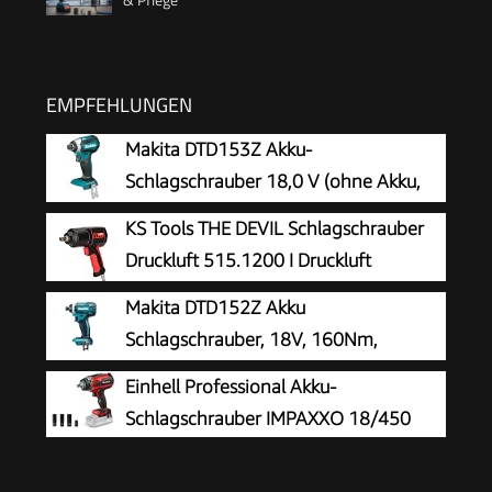
EMPFEHLUNGEN
Makita DTD153Z Akku-
Schlagschrauber 18,0 V (ohne Akku,
ohne Ladegerät)
KS Tools THE DEVIL Schlagschrauber
Druckluft 515.1200 I Druckluft
Schlagschrauber mit praktischem
Makita DTD152Z Akku
Umschalthebel L/R I Hochleistungs-Doppel-
Schlagschrauber, 18V, 160Nm,
Hammer-Schlagwerk
Batteriebetrieben, Standard, Blau
Einhell Professional Akku-
Schlagschrauber IMPAXXO 18/450