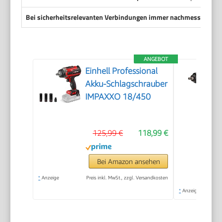
Bei sicherheitsrelevanten Verbindungen immer nachmessen
mit 
ANGEBOT
Einhell Professional
Akku-Schlagschrauber
IMPAXXO 18/450
125,99 €
118,99 €
Bei Amazon ansehen
*
Anzeige
Preis inkl. MwSt., zzgl. Versandkosten
*
Anzeige