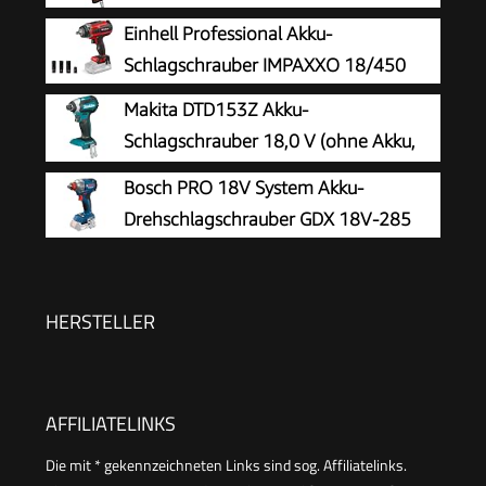
Schlagschrauber mit praktischem
Einhell Professional Akku-
Umschalthebel L/R I Hochleistungs-Doppel-
Schlagschrauber IMPAXXO 18/450
Hammer-Schlagwerk
Makita DTD153Z Akku-
Schlagschrauber 18,0 V (ohne Akku,
ohne Ladegerät)
Bosch PRO 18V System Akku-
Drehschlagschrauber GDX 18V-285
HERSTELLER
AFFILIATELINKS
Die mit * gekennzeichneten Links sind sog. Affiliatelinks.