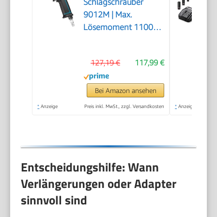
Schlagschrauber
9012M | Max.
Lösemoment 1100
Nm, Vierkant 12,5
mm (1/2 Zoll) |
127,19 €
117,99 €
vibrationsarm -
Werkzeug zum
Anziehen und Lösen
Bei Amazon ansehen
von Schrauben
*
Anzeige
Preis inkl. MwSt., zzgl. Versandkosten
*
Anzeige
Entscheidungshilfe: Wann
Verlängerungen oder Adapter
sinnvoll sind