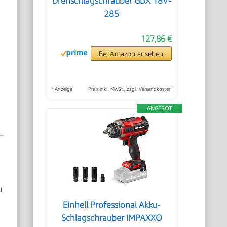
Drehschlagschrauber GDX 18V-
285
127,86 €
Bei Amazon ansehen
*
Anzeige
Preis inkl. MwSt., zzgl. Versandkosten
ANGEBOT
u
Einhell Professional Akku-
Schlagschrauber IMPAXXO