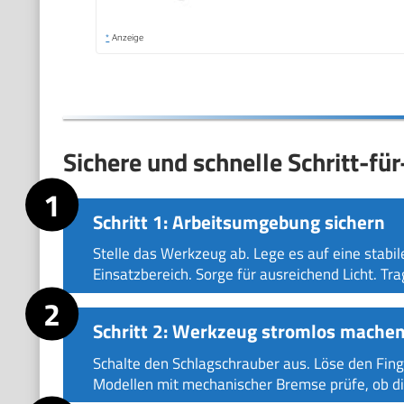
*
Anzeige
Sichere und schnelle Schritt-f
Schritt 1: Arbeitsumgebung sichern
Stelle das Werkzeug ab. Lege es auf eine stabi
Einsatzbereich. Sorge für ausreichend Licht. T
Schritt 2: Werkzeug stromlos mache
Schalte den Schlagschrauber aus. Löse den Fing
Modellen mit mechanischer Bremse prüfe, ob di