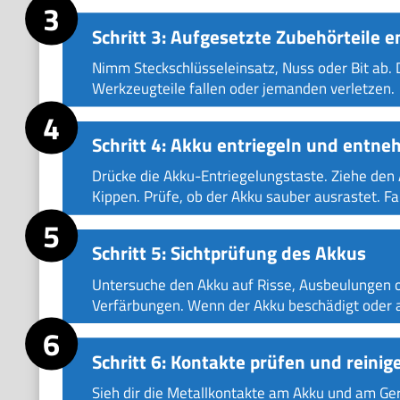
Schritt 3: Aufgesetzte Zubehörteile 
Nimm Steckschlüsseleinsatz, Nuss oder Bit ab.
Werkzeugteile fallen oder jemanden verletzen.
Schritt 4: Akku entriegeln und entn
Drücke die Akku-Entriegelungstaste. Ziehe den
Kippen. Prüfe, ob der Akku sauber ausrastet. Fal
Schritt 5: Sichtprüfung des Akkus
Untersuche den Akku auf Risse, Ausbeulungen 
Verfärbungen. Wenn der Akku beschädigt oder au
Schritt 6: Kontakte prüfen und reinig
Sieh dir die Metallkontakte am Akku und am Ger