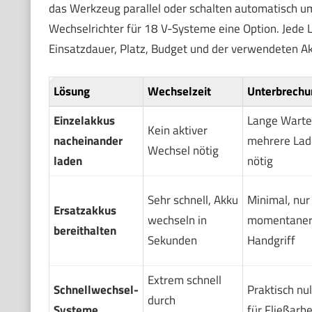
das Werkzeug parallel oder schalten automatisch u
Wechselrichter für 18 V-Systeme eine Option. Jede L
Einsatzdauer, Platz, Budget und der verwendeten Ak
Lösung
Wechselzeit
Unterbrechu
Einzelakkus
Lange Wartez
Kein aktiver
nacheinander
mehrere Lad
Wechsel nötig
laden
nötig
Sehr schnell, Akku
Minimal, nur
Ersatzakkus
wechseln in
momentane
bereithalten
Sekunden
Handgriff
Extrem schnell
Schnellwechsel-
Praktisch null
durch
Systeme
für Fließarbe