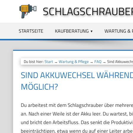
Zum
SCHLAGSCHRAUBE
Inhalt
springen
STARTSEITE
KAUFBERATUNG
WARTUNG & 
Du bist hier:
Start
→
Wartung & Pflege
→
FAQ
→ Sind Akkuwechse
SIND AKKUWECHSEL WÄHREND
MÖGLICH?
Du arbeitest mit dem Schlagschrauber über mehrere
an. Nach einer Weile ist der Akku leer. Du wartest, bi
und bricht den Arbeitsfluss. Das senkt die Produktivi
beeinträchtigen, etwa wenn du auf einer Leiter arbei